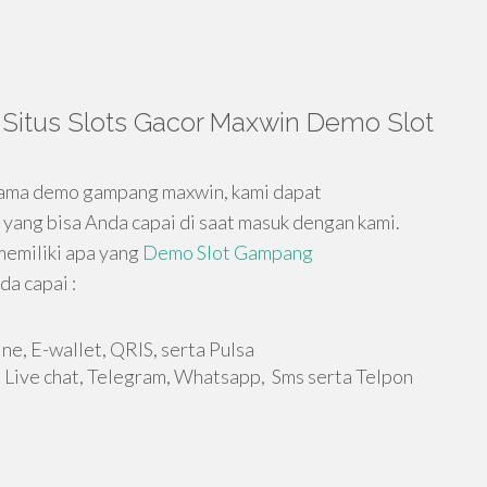
Situs Slots Gacor Maxwin Demo Slot
sama demo gampang maxwin, kami dapat
yang bisa Anda capai di saat masuk dengan kami.
 memiliki apa yang
Demo Slot Gampang
da capai :
ne, E-wallet, QRIS, serta Pulsa
, Live chat, Telegram, Whatsapp, Sms serta Telpon