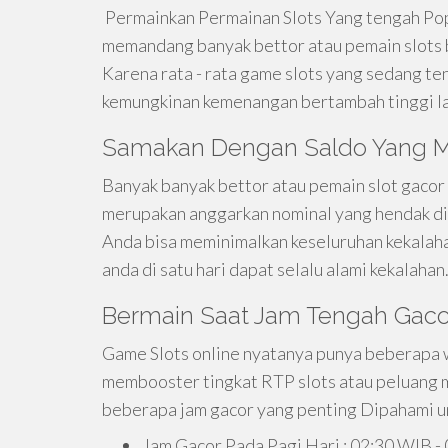
Permainkan Permainan Slots Yang tengah Pop
memandang banyak bettor atau pemain slots 
Karena rata - rata game slots yang sedang te
kemungkinan kemenangan bertambah tinggi l
Samakan Dengan Saldo Yang 
Banyak banyak bettor atau pemain slot gacor ma
merupakan anggarkan nominal yang hendak d
Anda bisa meminimalkan keseluruhan kekalaha
anda di satu hari dapat selalu alami kekalaha
Bermain Saat Jam Tengah Gac
Game Slots online nyatanya punya beberapa 
membooster tingkat RTP slots atau peluang 
beberapa jam gacor yang penting Dipahami u
Jam Gacor Pada Pagi Hari : 02:30 WIB 