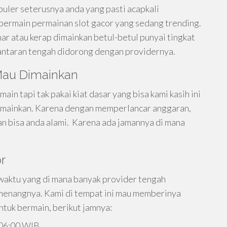
uler seterusnya anda yang pasti acapkali
bermain permainan slot gacor yang sedang trending.
nar atau kerap dimainkan betul-betul punyai tingkat
antaran tengah didorong dengan providernya.
Mau Dimainkan
in tapi tak pakai kiat dasar yang bisa kami kasih ini
imainkan. Karena dengan memperlancar anggaran,
n bisa anda alami. Karena ada jamannya di mana
n.
or
waktu yang di mana banyak provider tengah
menangnya. Kami di tempat ini mau memberinya
ntuk bermain, berikut jamnya:
- 06:00 WIB