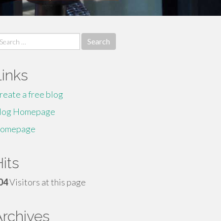
earch
r:
Links
reate a free blog
log Homepage
omepage
its
04
Visitors at this page
Archives