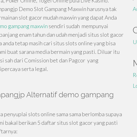
la, Poker Online, Togel Online pula Live Kasino.
 gampangjp Demo Slot Gampang Maxwin harusnya tak
A
rmainan slot gacor mudah maxwin yang dapat Anda
mo gampang maxwin
sendiri sudah mempunyai
panjang enam tahun dan udah menjadi situs slot gacor
U
la anda tetap masih cari situs slots online yang bisa
mi buat sarana media bermain yang pasti. Diluar itu
i sah dari Comission bet dan Pagcor yang
dipercaya serta legal.
R
L
mpangjp Alternatif demo gampang
ya penyuplai slots online sama sama berlomba supaya
i bakal berikan 5 daftar situs slot gacor yang pasti
ftarnya: