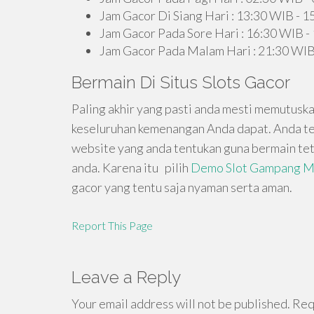
Jam Gacor Di Siang Hari : 13:30 WIB - 
Jam Gacor Pada Sore Hari : 16:30 WIB 
Jam Gacor Pada Malam Hari : 21:30 WIB
Bermain Di Situs Slots Gacor
Paling akhir yang pasti anda mesti memutuska
keseluruhan kemenangan Anda dapat. Anda tent
website yang anda tentukan guna bermain te
anda. Karena itu pilih
Demo Slot Gampang M
gacor yang tentu saja nyaman serta aman.
Report This Page
Leave a Reply
Your email address will not be published.
Requ