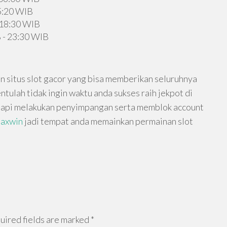
15:20 WIB
- 18:30 WIB
 - 23:30 WIB
n situs slot gacor yang bisa memberikan seluruhnya
ulah tidak ingin waktu anda sukses raih jekpot di
tapi melakukan penyimpangan serta memblok account
axwin
jadi tempat anda memainkan permainan slot
ired fields are marked
*