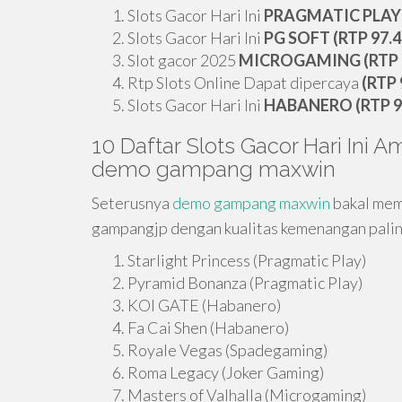
Slots Gacor Hari Ini
PRAGMATIC PLAY 
Slots Gacor Hari Ini
PG SOFT (RTP 97.
Slot gacor 2025
MICROGAMING (RTP 
Rtp Slots Online Dapat dipercaya
(RTP 
Slots Gacor Hari Ini
HABANERO (RTP 9
10 Daftar Slots Gacor Hari Ini
demo gampang maxwin
Seterusnya
demo gampang maxwin
bakal memb
gampangjp dengan kualitas kemenangan paling 
Starlight Princess (Pragmatic Play)
Pyramid Bonanza (Pragmatic Play)
KOI GATE (Habanero)
Fa Cai Shen (Habanero)
Royale Vegas (Spadegaming)
Roma Legacy (Joker Gaming)
Masters of Valhalla (Microgaming)