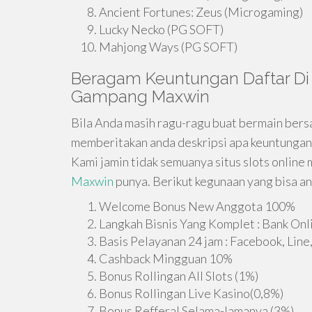
Ancient Fortunes: Zeus (Microgaming)
Lucky Necko (PG SOFT)
Mahjong Ways (PG SOFT)
Beragam Keuntungan Daftar Di 
Gampang Maxwin
Bila Anda masih ragu-ragu buat bermain ber
memberitakan anda deskripsi apa keuntungan 
Kami jamin tidak semuanya situs slots online
Maxwin
punya. Berikut kegunaan yang bisa an
Welcome Bonus New Anggota 100%
Langkah Bisnis Yang Komplet : Bank Onli
Basis Pelayanan 24 jam : Facebook, Line
Cashback Mingguan 10%
Bonus Rollingan All Slots (1%)
Bonus Rollingan Live Kasino(0,8%)
Bonus Refferal Selama-lamanya (3%)